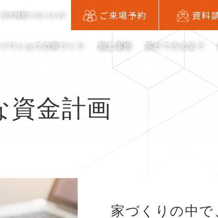
ご来場予約
資料
受付時間 9:00-18:00
アイワショウの家づくり
施工事例
家ができるまで
な資金計画
家づくりの中で