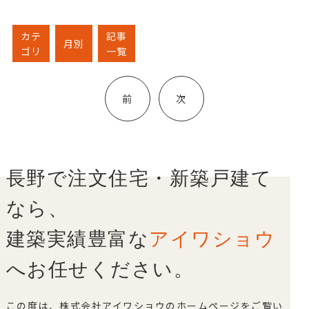
カテ
記事
月別
ゴリ
一覧
投
稿
前
次
ナ
ビ
ゲ
ー
シ
長野で注文住宅・新築戸建て
ョ
ン
なら、
建築実績豊富な
アイワショウ
へお任せください。
この度は、株式会社アイワショウのホームページをご覧い