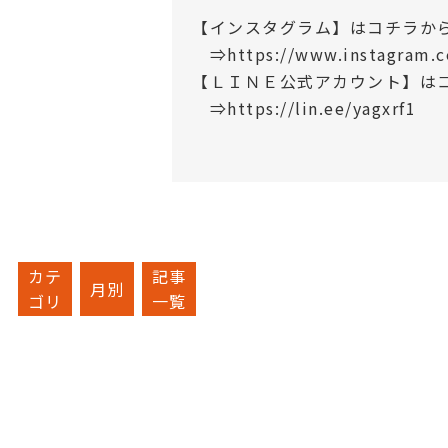
【インスタグラム】はコチラか
⇒https://www.instagram.c
【ＬＩＮＥ公式アカウント】は
⇒https://lin.ee/yagxrf1
カテ
記事
月別
ゴリ
一覧