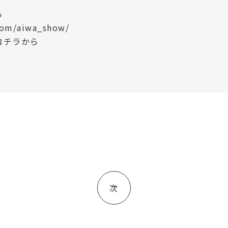
ら
om/aiwa_show/
コチラから
投
稿
次
ナ
ビ
ゲ