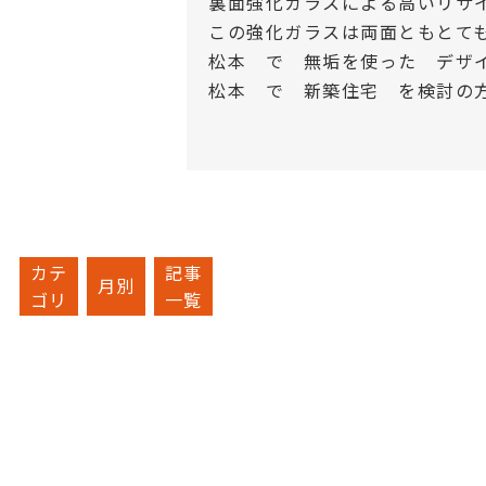
裏面強化ガラスによる高いリサ
この強化ガラスは両面ともとて
松本 で 無垢を使った デザ
松本 で 新築住宅 を検討の
カテ
記事
月別
ゴリ
一覧