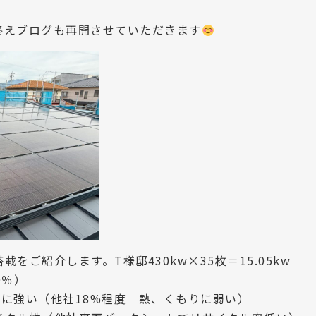
終えブログも再開させていただきます
をご紹介します。T様邸430kw×35枚＝15.05kw
0％）
もりに強い（他社18%程度 熱、くもりに弱い）