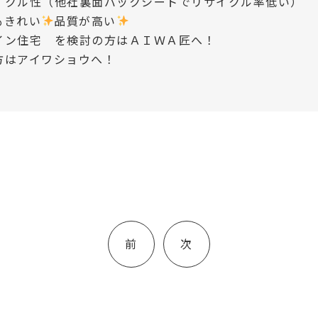
イクル性（他社裏面バックシートでリサイクル率低い）
もきれい
品質が高い
イン住宅 を検討の方はＡＩＷＡ匠へ！
方はアイワショウへ！
投
稿
前
次
ナ
ビ
ゲ
ー