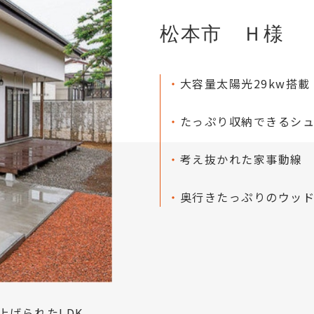
松本市 Ｈ様
・
大容量太陽光29kw搭載
・
たっぷり収納できるシ
・
考え抜かれた家事動線
・
奥行きたっぷりのウッ
上げられたLDK。