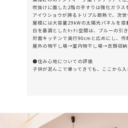
吹抜けに面した2階の手すりは強化ガラス
アイワショウが誇るトリプル断熱で、次世
屋根には大容量29kWの太陽光パネルを
白を基調としたｷｯﾁﾝ空間は、ブルーの引
対面キッチンで奥行90cmと広めにし、
屋外の物干し場→室内物干し場→衣類収納
●住み心地についての評価
子供が泥んこで帰ってきても、ここから入