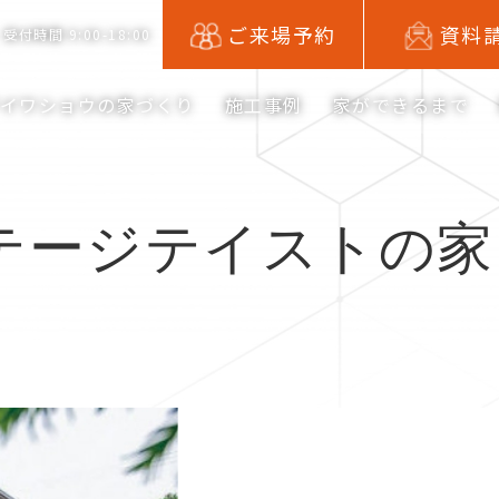
ご来場予約
資料
受付時間 9:00-18:00
アイワショウの家づくり
施工事例
家ができるまで
テージテイストの家