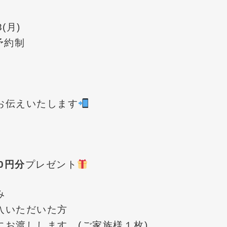
(月)
予約制
お伝えいたします
00円分
プレゼント
のみ
記入いただいた方
お渡しします。(ご家族様１枚)