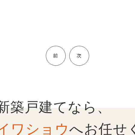
投
稿
前
次
ナ
ビ
ゲ
ー
シ
ョ
新築戸建てなら、
ン
イワショウ
へお任せ