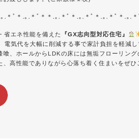
.｡.＊ﾟ＊.｡.＊ﾟ＊＊.｡.＊ﾟ＊.｡.＊ﾟ＊.｡.＊ﾟ＊.｡.
能・省エネ性能を備えた
『GX志向型対応住宅』
し、電気代を大幅に削減する事で家計負担を軽減し
漆喰、ホールからLDKの床には
無垢フローリング
た、高性能でありながら心落ち着く住まいをぜひ