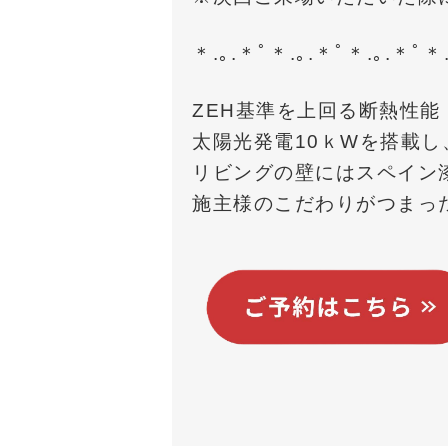
＊.｡.＊ﾟ＊.｡.＊ﾟ＊.｡.＊ﾟ＊
ZEH基準を上回る断熱性
太陽光発電10ｋWを搭載
リビングの壁にはスペイン
施主様のこだわりがつまっ