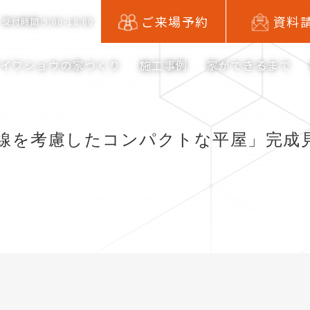
ご来場予約
資料
受付時間 9:00-18:00
アイワショウの家づくり
施工事例
家ができるまで
線を考慮したコンパクトな平屋」完成