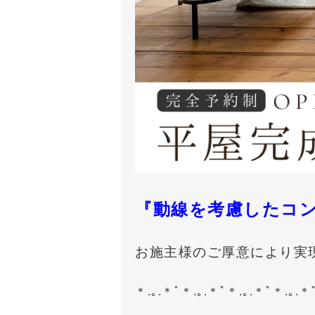
『動線を考慮したコ
お施主様のご厚意により実
＊.｡.＊ﾟ＊.｡.＊ﾟ＊.｡.＊ﾟ＊.｡.＊