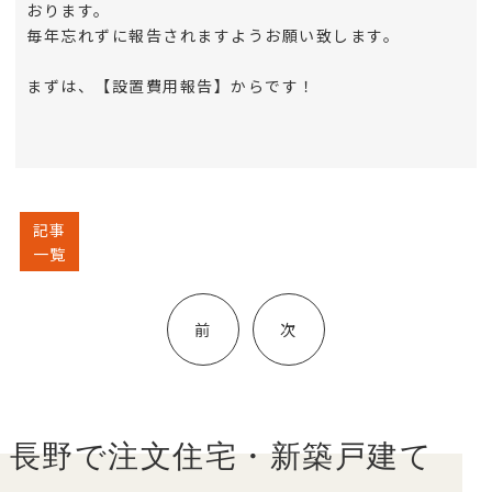
おります。
毎年忘れずに報告されますようお願い致します。
まずは、【設置費用報告】からです！
記事
一覧
投
稿
前
次
ナ
ビ
ゲ
ー
シ
長野で注文住宅・新築戸建て
ョ
ン