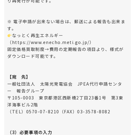
り再発行が可能です。
※ 電子申請が出来ない場合は、郵送による報告も出来ま
す。
なっとく再生エネルギー
（https://www.enecho.meti.go.jp/）
固定価格買取制度→費用の定期報告の項目より、様式が
ダウンロード可能です。
【宛 先】
一般社団法人 太陽光発電協会 JPEA代行申請センタ
ー 報告グループ
〒105-0003 東京都港区西新橋2丁目23番1号 第3東
洋海事ビル2階
（TEL）0570-07-8210（FAX）03-3578-8082
（3）必要事項の入力